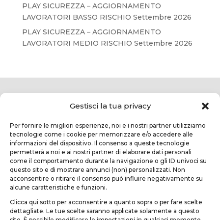
PLAY SICUREZZA – AGGIORNAMENTO
LAVORATORI BASSO RISCHIO Settembre 2026
PLAY SICUREZZA – AGGIORNAMENTO
LAVORATORI MEDIO RISCHIO Settembre 2026
Gestisci la tua privacy
Per fornire le migliori esperienze, noi e i nostri partner utilizziamo
tecnologie come i cookie per memorizzare e/o accedere alle
informazioni del dispositivo. Il consenso a queste tecnologie
permetterà a noi e ai nostri partner di elaborare dati personali
come il comportamento durante la navigazione o gli ID univoci su
questo sito e di mostrare annunci (non) personalizzati. Non
TEKNOFORM SRL
acconsentire o ritirare il consenso può influire negativamente su
alcune caratteristiche e funzioni.
Via Usciana, 132
Clicca qui sotto per acconsentire a quanto sopra o per fare scelte
Castelfranco di Sotto (PI)
dettagliate. Le tue scelte saranno applicate solamente a questo
sito. È possibile modificare le impostazioni in qualsiasi momento,