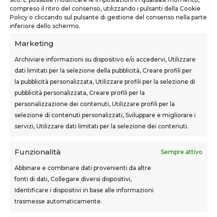
teknoform@teknoform.it
compreso il ritiro del consenso, utilizzando i pulsanti della Cookie
Policy o cliccando sul pulsante di gestione del consenso nella parte
0571 1962649
inferiore dello schermo.
Marketing
Archiviare informazioni su dispositivo e/o accedervi, Utilizzare
dati limitati per la selezione della pubblicità, Creare profili per
SEDI CORSI
la pubblicità personalizzata, Utilizzare profili per la selezione di
pubblicità personalizzata, Creare profili per la
Sovigliana – Vinci
personalizzazione dei contenuti, Utilizzare profili per la
Via F.lli Cairoli, 12
selezione di contenuti personalizzati, Sviluppare e migliorare i
servizi, Utilizzare dati limitati per la selezione dei contenuti.
Castelfranco di Sotto
Via Usciana, 132
Funzionalità
Sempre attivo
Abbinare e combinare dati provenienti da altre
fonti di dati, Collegare diversi dispositivi,
Teknoform srl – p.iva 05765060487 – Cap. Soc. euro
Identificare i dispositivi in base alle informazioni
10.000 – CCIAA Toscana Nord Ovest – n.isc. REA PI-
trasmesse automaticamente.
160087