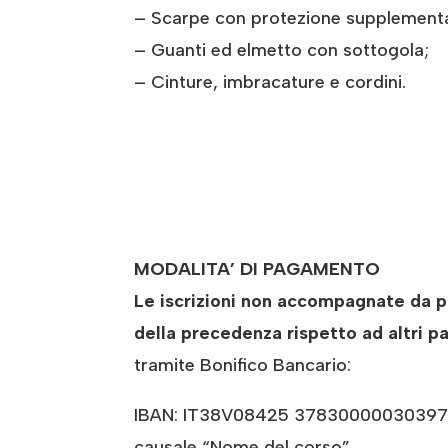
– Scarpe con protezione supplementar
– Guanti ed elmetto con sottogola;
– Cinture, imbracature e cordini.
MODALITA’ DI PAGAMENTO
Le iscrizioni non accompagnate da pa
della precedenza rispetto ad altri pa
tramite Bonifico Bancario:
IBAN: IT38V08425 37830000030397707
causale “Nome del corso”.