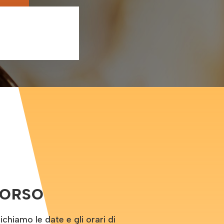
CORSO
hiamo le date e gli orari di