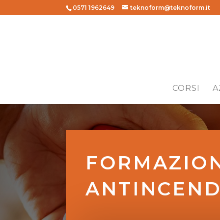
0571 1962649
teknoform@teknoform.it
CORSI
A
FORMAZION
ANTINCEND