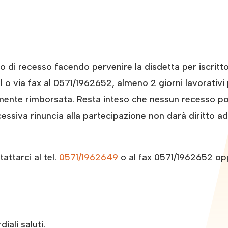
tto di recesso facendo pervenire la disdetta per iscri
o via fax al 0571/1962652, almeno 2 giorni lavorativi p
amente rimborsata. Resta inteso che nessun recesso pot
essiva rinuncia alla partecipazione non darà diritto a
ttarci al tel.
0571/1962649
o al fax 0571/1962652 op
iali saluti.