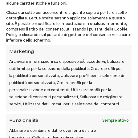
alcune caratteristiche e funzioni.
Via Usciana, 132
Clicca qui sotto per acconsentire a quanto sopra o per fare scelte
Castelfranco di Sotto (PI)
dettagliate. Le tue scelte saranno applicate solamente a questo
sito. È possibile modificare le impostazioni in qualsiasi momento,
teknoform@teknoform.it
compreso il ritiro del consenso, utilizzando i pulsanti della Cookie
Policy o cliccando sul pulsante di gestione del consenso nella parte
0571 1962649
inferiore dello schermo.
Marketing
Archiviare informazioni su dispositivo e/o accedervi, Utilizzare
dati limitati per la selezione della pubblicità, Creare profili per
la pubblicità personalizzata, Utilizzare profili per la selezione di
SEDI CORSI
pubblicità personalizzata, Creare profili per la
Sovigliana – Vinci
personalizzazione dei contenuti, Utilizzare profili per la
Via F.lli Cairoli, 12
selezione di contenuti personalizzati, Sviluppare e migliorare i
servizi, Utilizzare dati limitati per la selezione dei contenuti.
Castelfranco di Sotto
Via Usciana, 132
Funzionalità
Sempre attivo
Abbinare e combinare dati provenienti da altre
fonti di dati, Collegare diversi dispositivi,