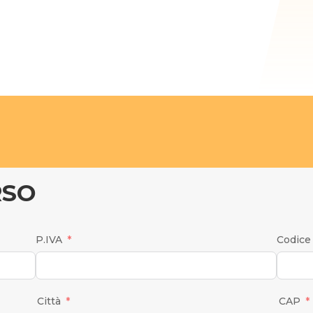
RSO
P.IVA
Codice 
Città
CAP