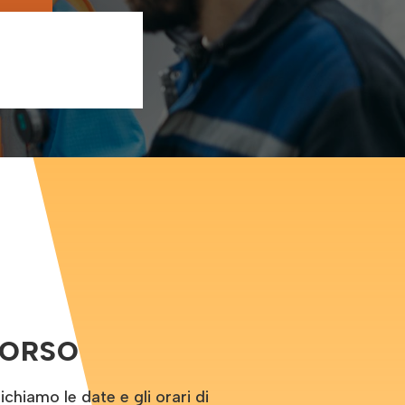
CORSO
hiamo le date e gli orari di