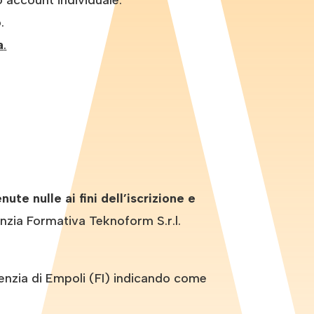
o account individuale.
.
a
.
e nulle ai fini dell’iscrizione e
nzia Formativa Teknoform S.r.l.
zia di Empoli (FI) indicando come