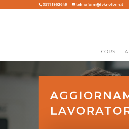
0571 1962649
teknoform@teknoform.it
CORSI
A
AGGIORNAM
LAVORATOR