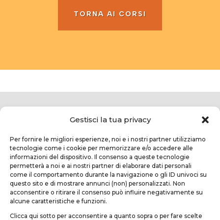
TORNA AI CORSI
Gestisci la tua privacy
Per fornire le migliori esperienze, noi e i nostri partner utilizziamo
tecnologie come i cookie per memorizzare e/o accedere alle
informazioni del dispositivo. Il consenso a queste tecnologie
permetterà a noi e ai nostri partner di elaborare dati personali
come il comportamento durante la navigazione o gli ID univoci su
questo sito e di mostrare annunci (non) personalizzati. Non
TEKNOFORM SRL
acconsentire o ritirare il consenso può influire negativamente su
alcune caratteristiche e funzioni.
Via Usciana, 132
Clicca qui sotto per acconsentire a quanto sopra o per fare scelte
Castelfranco di Sotto (PI)