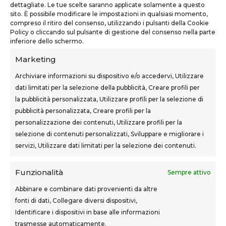
dettagliate. Le tue scelte saranno applicate solamente a questo
sito. È possibile modificare le impostazioni in qualsiasi momento,
teknoform@teknoform.it
compreso il ritiro del consenso, utilizzando i pulsanti della Cookie
Policy o cliccando sul pulsante di gestione del consenso nella parte
0571 1962649
inferiore dello schermo.
Marketing
Archiviare informazioni su dispositivo e/o accedervi, Utilizzare
dati limitati per la selezione della pubblicità, Creare profili per
la pubblicità personalizzata, Utilizzare profili per la selezione di
SEDI CORSI
pubblicità personalizzata, Creare profili per la
Sovigliana – Vinci
personalizzazione dei contenuti, Utilizzare profili per la
Via F.lli Cairoli, 12
selezione di contenuti personalizzati, Sviluppare e migliorare i
servizi, Utilizzare dati limitati per la selezione dei contenuti.
Castelfranco di Sotto
Via Usciana, 132
Funzionalità
Sempre attivo
Abbinare e combinare dati provenienti da altre
fonti di dati, Collegare diversi dispositivi,
Teknoform srl – p.iva 05765060487 – Cap. Soc. euro
Identificare i dispositivi in base alle informazioni
10.000 – CCIAA Toscana Nord Ovest – n.isc. REA PI-
trasmesse automaticamente.