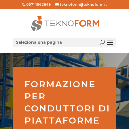
0571 1962649
teknoform@teknoform.it
Seleziona una pagina
FORMAZIONE
PER
CONDUTTORI DI
PIATTAFORME