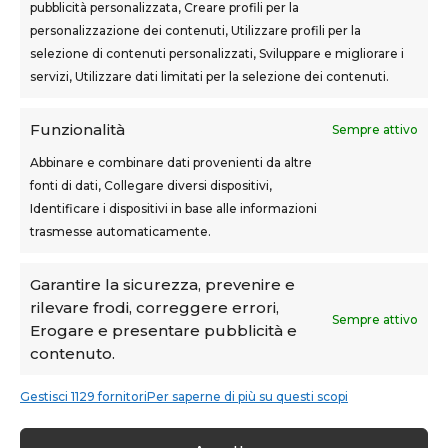
pubblicità personalizzata, Creare profili per la
Sovigliana – Vinci
personalizzazione dei contenuti, Utilizzare profili per la
Via F.lli Cairoli, 12
selezione di contenuti personalizzati, Sviluppare e migliorare i
servizi, Utilizzare dati limitati per la selezione dei contenuti.
Castelfranco di Sotto
Via Usciana, 132
Funzionalità
Sempre attivo
Abbinare e combinare dati provenienti da altre
fonti di dati, Collegare diversi dispositivi,
Teknoform srl – p.iva 05765060487 – Cap. Soc. euro
Identificare i dispositivi in base alle informazioni
10.000 – CCIAA Toscana Nord Ovest – n.isc. REA PI-
trasmesse automaticamente.
160087
Privacy Policy
–
Cookie Policy
–
Note Legali
Garantire la sicurezza, prevenire e
rilevare frodi, correggere errori,
Teknoform è Centro Formativo AiFOS (C.F.A.)
Sempre attivo
Erogare e presentare pubblicità e
contenuto.
Gestisci 1129 fornitori
Per saperne di più su questi scopi