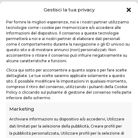
Gestisci la tua privacy
Per fornire le migliori esperienze, noi e i nostri partner utilizziamo
tecnologie come i cookie per memorizzare e/o accedere alle
informazioni del dispositivo. Il consenso a queste tecnologie
permetterà a noi e ai nostri partner di elaborare dati personali
come il comportamento durante la navigazione o gli ID univoci su
questo sito e di mostrare annunci (non) personalizzati. Non
TEKNOFORM SRL
acconsentire o ritirare il consenso può influire negativamente su
alcune caratteristiche e funzioni.
Via Usciana, 132
Clicca qui sotto per acconsentire a quanto sopra o per fare scelte
Castelfranco di Sotto (PI)
dettagliate. Le tue scelte saranno applicate solamente a questo
sito. È possibile modificare le impostazioni in qualsiasi momento,
teknoform@teknoform.it
compreso il ritiro del consenso, utilizzando i pulsanti della Cookie
Policy o cliccando sul pulsante di gestione del consenso nella parte
0571 1962649
inferiore dello schermo.
Marketing
Archiviare informazioni su dispositivo e/o accedervi, Utilizzare
dati limitati per la selezione della pubblicità, Creare profili per
la pubblicità personalizzata, Utilizzare profili per la selezione di
SEDI CORSI