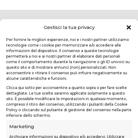
Gestisci la tua privacy
Per fornire le migliori esperienze, noi e i nostri partner utilizziamo
tecnologie come i cookie per memorizzare e/o accedere alle
informazioni del dispositivo. Il consenso a queste tecnologie
permetterà a noi e ai nostri partner di elaborare dati personali
come il comportamento durante la navigazione o gli ID univoci su
questo sito e di mostrare annunci (non) personalizzati. Non
TEKNOFORM SRL
acconsentire o ritirare il consenso può influire negativamente su
alcune caratteristiche e funzioni.
Via Usciana, 132
Clicca qui sotto per acconsentire a quanto sopra o per fare scelte
Castelfranco di Sotto (PI)
dettagliate. Le tue scelte saranno applicate solamente a questo
sito. È possibile modificare le impostazioni in qualsiasi momento,
teknoform@teknoform.it
compreso il ritiro del consenso, utilizzando i pulsanti della Cookie
Policy o cliccando sul pulsante di gestione del consenso nella parte
0571 1962649
inferiore dello schermo.
Marketing
Archiviare informazioni su dispositivo e/o accedervi, Utilizzare