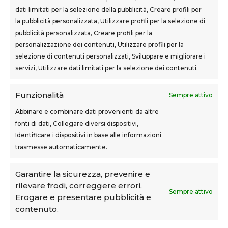
dati limitati per la selezione della pubblicità, Creare profili per
la pubblicità personalizzata, Utilizzare profili per la selezione di
SEDI CORSI
pubblicità personalizzata, Creare profili per la
Sovigliana – Vinci
personalizzazione dei contenuti, Utilizzare profili per la
Via F.lli Cairoli, 12
selezione di contenuti personalizzati, Sviluppare e migliorare i
servizi, Utilizzare dati limitati per la selezione dei contenuti.
Castelfranco di Sotto
Via Usciana, 132
Funzionalità
Sempre attivo
Abbinare e combinare dati provenienti da altre
fonti di dati, Collegare diversi dispositivi,
Teknoform srl – p.iva 05765060487 – Cap. Soc. euro
Identificare i dispositivi in base alle informazioni
10.000 – CCIAA Toscana Nord Ovest – n.isc. REA PI-
trasmesse automaticamente.
160087
Privacy Policy
–
Cookie Policy
–
Note Legali
Garantire la sicurezza, prevenire e
rilevare frodi, correggere errori,
Teknoform è Centro Formativo AiFOS (C.F.A.)
Sempre attivo
Erogare e presentare pubblicità e
contenuto.