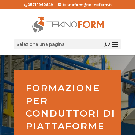
0571 1962649
teknoform@teknoform.it
Seleziona una pagina
FORMAZIONE
PER
CONDUTTORI DI
PIATTAFORME