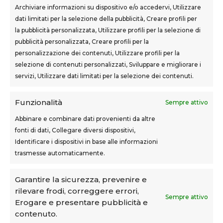
Archiviare informazioni su dispositivo e/o accedervi, Utilizzare
dati limitati per la selezione della pubblicità, Creare profili per
la pubblicità personalizzata, Utilizzare profili per la selezione di
SEDI CORSI
pubblicità personalizzata, Creare profili per la
Sovigliana – Vinci
personalizzazione dei contenuti, Utilizzare profili per la
Via F.lli Cairoli, 12
selezione di contenuti personalizzati, Sviluppare e migliorare i
servizi, Utilizzare dati limitati per la selezione dei contenuti.
Castelfranco di Sotto
Via Usciana, 132
Funzionalità
Sempre attivo
Abbinare e combinare dati provenienti da altre
fonti di dati, Collegare diversi dispositivi,
Teknoform srl – p.iva 05765060487 – Cap. Soc. euro
Identificare i dispositivi in base alle informazioni
10.000 – CCIAA Toscana Nord Ovest – n.isc. REA PI-
trasmesse automaticamente.
160087
Privacy Policy
–
Cookie Policy
–
Note Legali
Garantire la sicurezza, prevenire e
rilevare frodi, correggere errori,
Teknoform è Centro Formativo AiFOS (C.F.A.)
Sempre attivo
Erogare e presentare pubblicità e
contenuto.