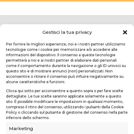
Gestisci la tua privacy
Per fornire le migliori esperienze, noi e i nostri partner utilizziamo
tecnologie come i cookie per memorizzare e/o accedere alle
informazioni del dispositivo. Il consenso a queste tecnologie
permetterà a noi e ai nostri partner di elaborare dati personali
come il comportamento durante la navigazione o gli ID univoci su
questo sito e di mostrare annunci (non) personalizzati. Non
TEKNOFORM SRL
acconsentire o ritirare il consenso può influire negativamente su
alcune caratteristiche e funzioni.
Via Usciana, 132
Clicca qui sotto per acconsentire a quanto sopra o per fare scelte
Castelfranco di Sotto (PI)
dettagliate. Le tue scelte saranno applicate solamente a questo
sito. È possibile modificare le impostazioni in qualsiasi momento,
teknoform@teknoform.it
compreso il ritiro del consenso, utilizzando i pulsanti della Cookie
Policy o cliccando sul pulsante di gestione del consenso nella parte
0571 1962649
inferiore dello schermo.
Marketing