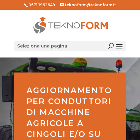
0571 1962649
teknoform@teknoform.it
Seleziona una pagina
AGGIORNAMENTO
PER CONDUTTORI
DI MACCHINE
AGRICOLE A
CINGOLI E/O SU