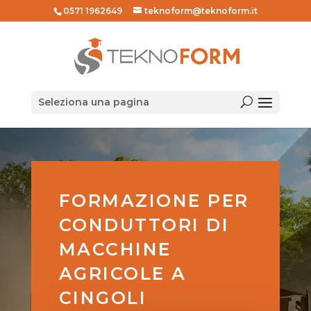
0571 1962649
teknoform@teknoform.it
Seleziona una pagina
FORMAZIONE PER
CONDUTTORI DI
MACCHINE
AGRICOLE A
CINGOLI