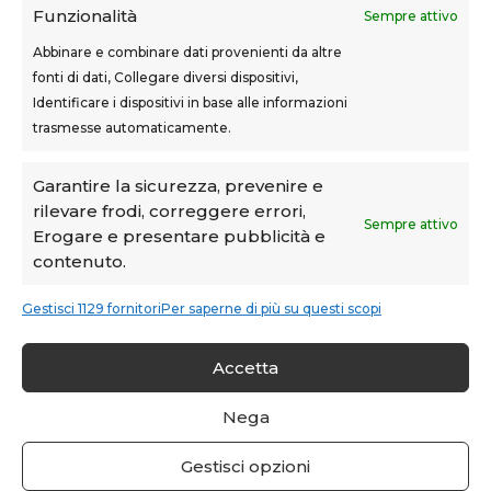
Funzionalità
Sempre attivo
Abbinare e combinare dati provenienti da altre
fonti di dati, Collegare diversi dispositivi,
Teknoform srl – p.iva 05765060487 – Cap. Soc. euro
Identificare i dispositivi in base alle informazioni
10.000 – CCIAA Toscana Nord Ovest – n.isc. REA PI-
trasmesse automaticamente.
160087
Privacy Policy
–
Cookie Policy
–
Note Legali
Garantire la sicurezza, prevenire e
rilevare frodi, correggere errori,
Teknoform è Centro Formativo AiFOS (C.F.A.)
Sempre attivo
Erogare e presentare pubblicità e
contenuto.
Gestisci 1129 fornitori
Per saperne di più su questi scopi
Accetta
Condividi su:
Nega
Facebook
WhatsApp
LinkedIn
Email
Telegram
Copy
Gestisci opzioni
Link