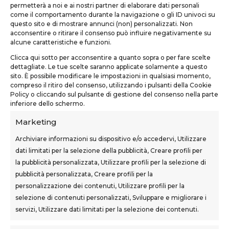
permetterà a noi e ai nostri partner di elaborare dati personali
come il comportamento durante la navigazione o gli ID univoci su
questo sito e di mostrare annunci (non) personalizzati. Non
TEKNOFORM SRL
acconsentire o ritirare il consenso può influire negativamente su
alcune caratteristiche e funzioni.
Via Usciana, 132
Clicca qui sotto per acconsentire a quanto sopra o per fare scelte
Castelfranco di Sotto (PI)
dettagliate. Le tue scelte saranno applicate solamente a questo
sito. È possibile modificare le impostazioni in qualsiasi momento,
teknoform@teknoform.it
compreso il ritiro del consenso, utilizzando i pulsanti della Cookie
Policy o cliccando sul pulsante di gestione del consenso nella parte
0571 1962649
inferiore dello schermo.
Marketing
Archiviare informazioni su dispositivo e/o accedervi, Utilizzare
dati limitati per la selezione della pubblicità, Creare profili per
la pubblicità personalizzata, Utilizzare profili per la selezione di
SEDI CORSI
pubblicità personalizzata, Creare profili per la
Sovigliana – Vinci
personalizzazione dei contenuti, Utilizzare profili per la
Via F.lli Cairoli, 12
selezione di contenuti personalizzati, Sviluppare e migliorare i
servizi, Utilizzare dati limitati per la selezione dei contenuti.
Castelfranco di Sotto
Via Usciana, 132