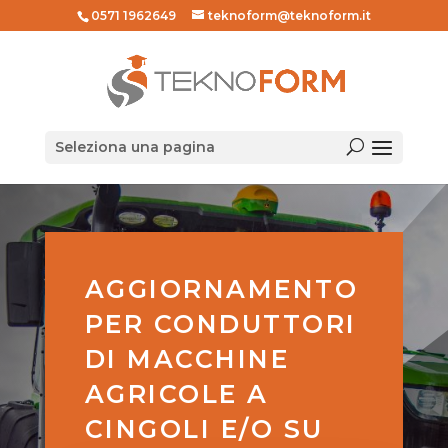
0571 1962649
teknoform@teknoform.it
Seleziona una pagina
AGGIORNAMENTO
PER CONDUTTORI
DI MACCHINE
AGRICOLE A
CINGOLI E/O SU