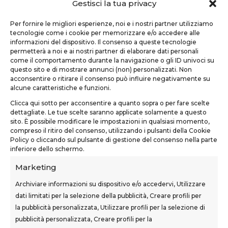
Gestisci la tua privacy
Per fornire le migliori esperienze, noi e i nostri partner utilizziamo
tecnologie come i cookie per memorizzare e/o accedere alle
informazioni del dispositivo. Il consenso a queste tecnologie
permetterà a noi e ai nostri partner di elaborare dati personali
come il comportamento durante la navigazione o gli ID univoci su
questo sito e di mostrare annunci (non) personalizzati. Non
TEKNOFORM SRL
acconsentire o ritirare il consenso può influire negativamente su
alcune caratteristiche e funzioni.
Via Usciana, 132
Clicca qui sotto per acconsentire a quanto sopra o per fare scelte
Castelfranco di Sotto (PI)
dettagliate. Le tue scelte saranno applicate solamente a questo
sito. È possibile modificare le impostazioni in qualsiasi momento,
teknoform@teknoform.it
compreso il ritiro del consenso, utilizzando i pulsanti della Cookie
Policy o cliccando sul pulsante di gestione del consenso nella parte
0571 1962649
inferiore dello schermo.
Marketing
Archiviare informazioni su dispositivo e/o accedervi, Utilizzare
dati limitati per la selezione della pubblicità, Creare profili per
SEDI CORSI
la pubblicità personalizzata, Utilizzare profili per la selezione di
pubblicità personalizzata, Creare profili per la
Sovigliana – Vinci