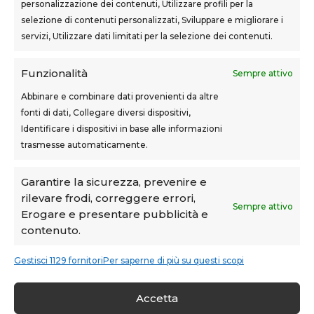
personalizzazione dei contenuti, Utilizzare profili per la
Via F.lli Cairoli, 12
selezione di contenuti personalizzati, Sviluppare e migliorare i
servizi, Utilizzare dati limitati per la selezione dei contenuti.
Castelfranco di Sotto
Via Usciana, 132
Funzionalità
Sempre attivo
Abbinare e combinare dati provenienti da altre
fonti di dati, Collegare diversi dispositivi,
Teknoform srl – p.iva 05765060487 – Cap. Soc. euro
Identificare i dispositivi in base alle informazioni
10.000 – CCIAA Toscana Nord Ovest – n.isc. REA PI-
trasmesse automaticamente.
160087
Privacy Policy
–
Cookie Policy
–
Note Legali
Garantire la sicurezza, prevenire e
rilevare frodi, correggere errori,
Teknoform è Centro Formativo AiFOS (C.F.A.)
Sempre attivo
Erogare e presentare pubblicità e
contenuto.
Gestisci 1129 fornitori
Per saperne di più su questi scopi
Accetta
Condividi su: