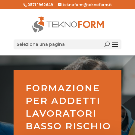
0571 1962649
teknoform@teknoform.it
Seleziona una pagina
FORMAZIONE
PER ADDETTI
LAVORATORI
BASSO RISCHIO