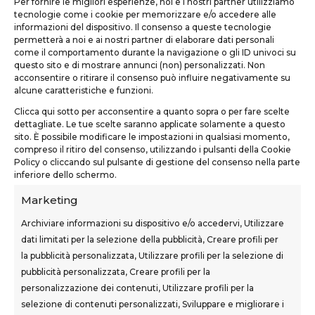
Per fornire le migliori esperienze, noi e i nostri partner utilizziamo
tecnologie come i cookie per memorizzare e/o accedere alle
informazioni del dispositivo. Il consenso a queste tecnologie
permetterà a noi e ai nostri partner di elaborare dati personali
come il comportamento durante la navigazione o gli ID univoci su
questo sito e di mostrare annunci (non) personalizzati. Non
TEKNOFORM SRL
acconsentire o ritirare il consenso può influire negativamente su
alcune caratteristiche e funzioni.
Via Usciana, 132
Clicca qui sotto per acconsentire a quanto sopra o per fare scelte
Castelfranco di Sotto (PI)
dettagliate. Le tue scelte saranno applicate solamente a questo
sito. È possibile modificare le impostazioni in qualsiasi momento,
teknoform@teknoform.it
compreso il ritiro del consenso, utilizzando i pulsanti della Cookie
Policy o cliccando sul pulsante di gestione del consenso nella parte
0571 1962649
inferiore dello schermo.
Marketing
Archiviare informazioni su dispositivo e/o accedervi, Utilizzare
dati limitati per la selezione della pubblicità, Creare profili per
la pubblicità personalizzata, Utilizzare profili per la selezione di
SEDI CORSI
pubblicità personalizzata, Creare profili per la
Sovigliana – Vinci
personalizzazione dei contenuti, Utilizzare profili per la
Via F.lli Cairoli, 12
selezione di contenuti personalizzati, Sviluppare e migliorare i