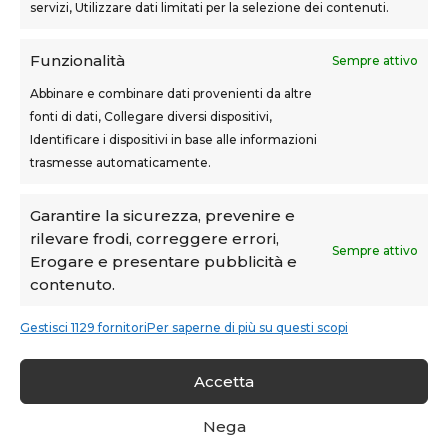
servizi, Utilizzare dati limitati per la selezione dei contenuti.
Castelfranco di Sotto
Via Usciana, 132
Funzionalità
Sempre attivo
Abbinare e combinare dati provenienti da altre
fonti di dati, Collegare diversi dispositivi,
Teknoform srl – p.iva 05765060487 – Cap. Soc. euro
Identificare i dispositivi in base alle informazioni
10.000 – CCIAA Toscana Nord Ovest – n.isc. REA PI-
trasmesse automaticamente.
160087
Privacy Policy
–
Cookie Policy
–
Note Legali
Garantire la sicurezza, prevenire e
rilevare frodi, correggere errori,
Teknoform è Centro Formativo AiFOS (C.F.A.)
Sempre attivo
Erogare e presentare pubblicità e
contenuto.
Gestisci 1129 fornitori
Per saperne di più su questi scopi
Accetta
Condividi su:
Nega