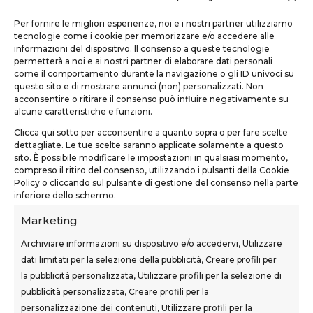
Per fornire le migliori esperienze, noi e i nostri partner utilizziamo
tecnologie come i cookie per memorizzare e/o accedere alle
informazioni del dispositivo. Il consenso a queste tecnologie
permetterà a noi e ai nostri partner di elaborare dati personali
come il comportamento durante la navigazione o gli ID univoci su
questo sito e di mostrare annunci (non) personalizzati. Non
TEKNOFORM SRL
acconsentire o ritirare il consenso può influire negativamente su
alcune caratteristiche e funzioni.
Via Usciana, 132
Clicca qui sotto per acconsentire a quanto sopra o per fare scelte
Castelfranco di Sotto (PI)
dettagliate. Le tue scelte saranno applicate solamente a questo
sito. È possibile modificare le impostazioni in qualsiasi momento,
teknoform@teknoform.it
compreso il ritiro del consenso, utilizzando i pulsanti della Cookie
Policy o cliccando sul pulsante di gestione del consenso nella parte
0571 1962649
inferiore dello schermo.
Marketing
Archiviare informazioni su dispositivo e/o accedervi, Utilizzare
dati limitati per la selezione della pubblicità, Creare profili per
la pubblicità personalizzata, Utilizzare profili per la selezione di
SEDI CORSI
pubblicità personalizzata, Creare profili per la
Sovigliana – Vinci
personalizzazione dei contenuti, Utilizzare profili per la