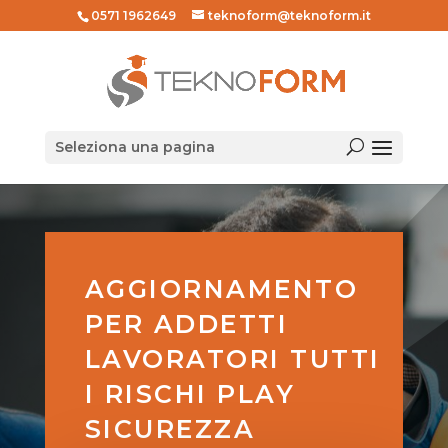
0571 1962649
teknoform@teknoform.it
Seleziona una pagina
AGGIORNAMENTO
PER ADDETTI
LAVORATORI TUTTI
I RISCHI PLAY
SICUREZZA