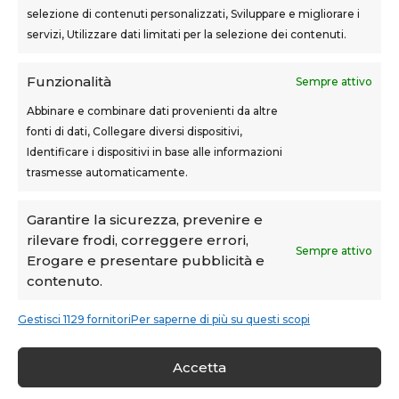
Via F.lli Cairoli, 12
selezione di contenuti personalizzati, Sviluppare e migliorare i
servizi, Utilizzare dati limitati per la selezione dei contenuti.
Castelfranco di Sotto
Via Usciana, 132
Funzionalità
Sempre attivo
Abbinare e combinare dati provenienti da altre
fonti di dati, Collegare diversi dispositivi,
Teknoform srl – p.iva 05765060487 – Cap. Soc. euro
Identificare i dispositivi in base alle informazioni
10.000 – CCIAA Toscana Nord Ovest – n.isc. REA PI-
trasmesse automaticamente.
160087
Privacy Policy
–
Cookie Policy
–
Note Legali
Garantire la sicurezza, prevenire e
rilevare frodi, correggere errori,
Teknoform è Centro Formativo AiFOS (C.F.A.)
Sempre attivo
Erogare e presentare pubblicità e
contenuto.
Gestisci 1129 fornitori
Per saperne di più su questi scopi
Accetta
Condividi su: