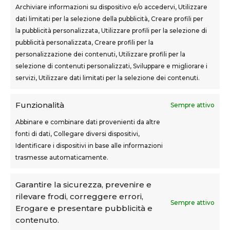
Archiviare informazioni su dispositivo e/o accedervi, Utilizzare
dati limitati per la selezione della pubblicità, Creare profili per
la pubblicità personalizzata, Utilizzare profili per la selezione di
SEDI CORSI
pubblicità personalizzata, Creare profili per la
Sovigliana – Vinci
personalizzazione dei contenuti, Utilizzare profili per la
Via F.lli Cairoli, 12
selezione di contenuti personalizzati, Sviluppare e migliorare i
servizi, Utilizzare dati limitati per la selezione dei contenuti.
Castelfranco di Sotto
Via Usciana, 132
Funzionalità
Sempre attivo
Abbinare e combinare dati provenienti da altre
fonti di dati, Collegare diversi dispositivi,
Teknoform srl – p.iva 05765060487 – Cap. Soc. euro
Identificare i dispositivi in base alle informazioni
10.000 – CCIAA Toscana Nord Ovest – n.isc. REA PI-
trasmesse automaticamente.
160087
Privacy Policy
–
Cookie Policy
–
Note Legali
Garantire la sicurezza, prevenire e
rilevare frodi, correggere errori,
Teknoform è Centro Formativo AiFOS (C.F.A.)
Sempre attivo
Erogare e presentare pubblicità e
contenuto.