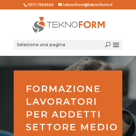
0571 1962649
teknoform@teknoform.it
Seleziona una pagina
FORMAZIONE
LAVORATORI
PER ADDETTI
SETTORE MEDIO