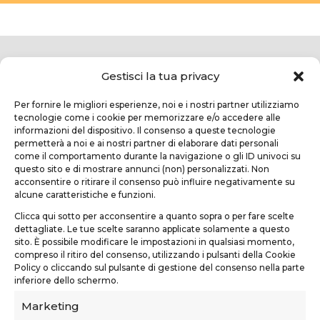
Gestisci la tua privacy
Per fornire le migliori esperienze, noi e i nostri partner utilizziamo
tecnologie come i cookie per memorizzare e/o accedere alle
informazioni del dispositivo. Il consenso a queste tecnologie
permetterà a noi e ai nostri partner di elaborare dati personali
come il comportamento durante la navigazione o gli ID univoci su
questo sito e di mostrare annunci (non) personalizzati. Non
TEKNOFORM SRL
acconsentire o ritirare il consenso può influire negativamente su
alcune caratteristiche e funzioni.
Via Usciana, 132
Clicca qui sotto per acconsentire a quanto sopra o per fare scelte
Castelfranco di Sotto (PI)
dettagliate. Le tue scelte saranno applicate solamente a questo
sito. È possibile modificare le impostazioni in qualsiasi momento,
teknoform@teknoform.it
compreso il ritiro del consenso, utilizzando i pulsanti della Cookie
Policy o cliccando sul pulsante di gestione del consenso nella parte
0571 1962649
inferiore dello schermo.
Marketing