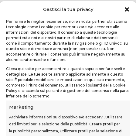
Gestisci la tua privacy
Per fornire le migliori esperienze, noi e i nostri partner utilizziamo
tecnologie come i cookie per memorizzare e/o accedere alle
informazioni del dispositivo. Il consenso a queste tecnologie
permetterà a noi e ai nostri partner di elaborare dati personali
come il comportamento durante la navigazione o gli ID univoci su
questo sito e di mostrare annunci (non) personalizzati. Non
TEKNOFORM SRL
acconsentire o ritirare il consenso può influire negativamente su
alcune caratteristiche e funzioni.
Via Usciana, 132
Clicca qui sotto per acconsentire a quanto sopra o per fare scelte
Castelfranco di Sotto (PI)
dettagliate. Le tue scelte saranno applicate solamente a questo
sito. È possibile modificare le impostazioni in qualsiasi momento,
teknoform@teknoform.it
compreso il ritiro del consenso, utilizzando i pulsanti della Cookie
Policy o cliccando sul pulsante di gestione del consenso nella parte
0571 1962649
inferiore dello schermo.
Marketing
Archiviare informazioni su dispositivo e/o accedervi, Utilizzare
dati limitati per la selezione della pubblicità, Creare profili per
la pubblicità personalizzata, Utilizzare profili per la selezione di
SEDI CORSI