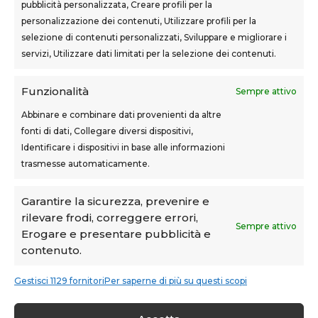
pubblicità personalizzata, Creare profili per la
Sovigliana – Vinci
personalizzazione dei contenuti, Utilizzare profili per la
Via F.lli Cairoli, 12
selezione di contenuti personalizzati, Sviluppare e migliorare i
servizi, Utilizzare dati limitati per la selezione dei contenuti.
Castelfranco di Sotto
Via Usciana, 132
Funzionalità
Sempre attivo
Abbinare e combinare dati provenienti da altre
fonti di dati, Collegare diversi dispositivi,
Teknoform srl – p.iva 05765060487 – Cap. Soc. euro
Identificare i dispositivi in base alle informazioni
10.000 – CCIAA Toscana Nord Ovest – n.isc. REA PI-
trasmesse automaticamente.
160087
Privacy Policy
–
Cookie Policy
–
Note Legali
Garantire la sicurezza, prevenire e
rilevare frodi, correggere errori,
Teknoform è Centro Formativo AiFOS (C.F.A.)
Sempre attivo
Erogare e presentare pubblicità e
contenuto.
Gestisci 1129 fornitori
Per saperne di più su questi scopi