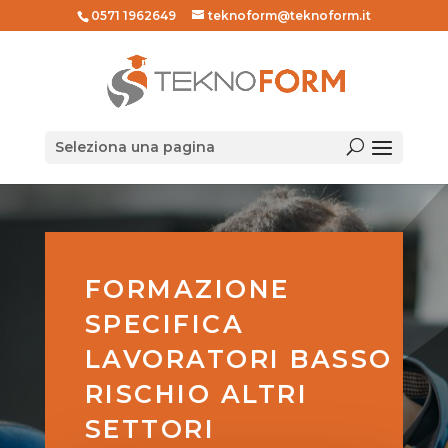
0571 1962649
teknoform@teknoform.it
Seleziona una pagina
FORMAZIONE
SPECIFICA
LAVORATORI BASSO
RISCHIO ALTRI
SETTORI