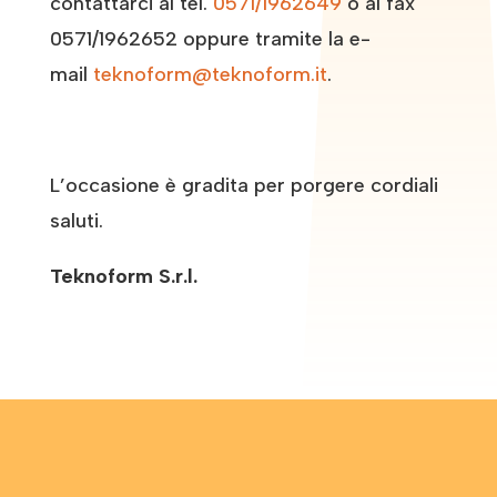
contattarci al tel.
0571/1962649
o al fax
0571/1962652 oppure tramite la e-
mail
teknoform@teknoform.it
.
L’occasione è gradita per porgere cordiali
saluti.
Teknoform S.r.l.