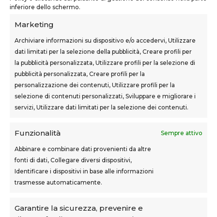
0571 1962649
inferiore dello schermo.
Marketing
Archiviare informazioni su dispositivo e/o accedervi, Utilizzare
dati limitati per la selezione della pubblicità, Creare profili per
la pubblicità personalizzata, Utilizzare profili per la selezione di
SEDI CORSI
pubblicità personalizzata, Creare profili per la
Sovigliana – Vinci
personalizzazione dei contenuti, Utilizzare profili per la
Via F.lli Cairoli, 12
selezione di contenuti personalizzati, Sviluppare e migliorare i
servizi, Utilizzare dati limitati per la selezione dei contenuti.
Castelfranco di Sotto
Via Usciana, 132
Funzionalità
Sempre attivo
Abbinare e combinare dati provenienti da altre
fonti di dati, Collegare diversi dispositivi,
Teknoform srl – p.iva 05765060487 – Cap. Soc. euro
Identificare i dispositivi in base alle informazioni
10.000 – CCIAA Toscana Nord Ovest – n.isc. REA PI-
trasmesse automaticamente.
160087
Privacy Policy
–
Cookie Policy
–
Note Legali
Garantire la sicurezza, prevenire e