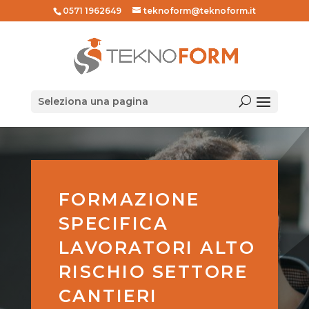
0571 1962649
teknoform@teknoform.it
Seleziona una pagina
FORMAZIONE
SPECIFICA
LAVORATORI ALTO
RISCHIO SETTORE
CANTIERI