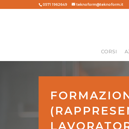
0571 1962649
teknoform@teknoform.it
CORSI
A
FORMAZION
(RAPPRESE
LAVORATOR