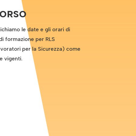
CORSO
hiamo le date e gli orari di
di formazione per RLS
voratori per la Sicurezza) come
e vigenti.