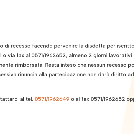
tto di recesso facendo pervenire la disdetta per iscri
o via fax al 0571/1962652, almeno 2 giorni lavorativi p
amente rimborsata. Resta inteso che nessun recesso pot
essiva rinuncia alla partecipazione non darà diritto a
ttarci al tel.
0571/1962649
o al fax 0571/1962652 op