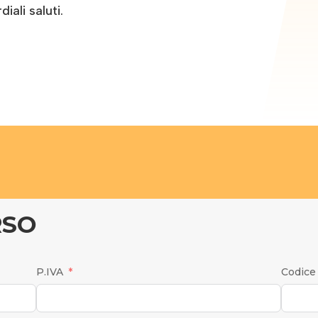
iali saluti.
RSO
P.IVA
Codice 