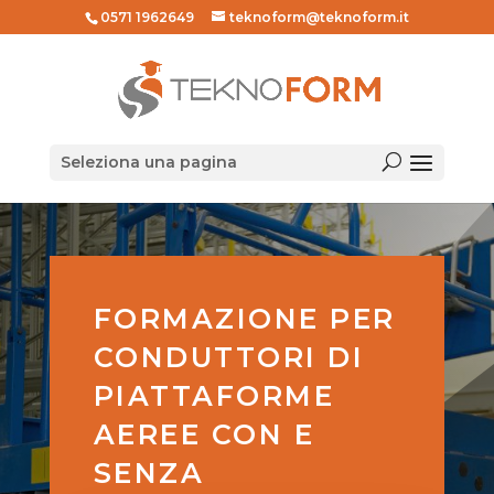
0571 1962649
teknoform@teknoform.it
Seleziona una pagina
FORMAZIONE PER
CONDUTTORI DI
PIATTAFORME
AEREE CON E
SENZA