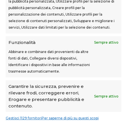
la pubblicità personalizzata, Utilizzare profili per la selezione di
SEDI CORSI
pubblicità personalizzata, Creare profili per la
Sovigliana – Vinci
personalizzazione dei contenuti, Utilizzare profili per la
Via F.lli Cairoli, 12
selezione di contenuti personalizzati, Sviluppare e migliorare i
servizi, Utilizzare dati limitati per la selezione dei contenuti.
Castelfranco di Sotto
Via Usciana, 132
Funzionalità
Sempre attivo
Abbinare e combinare dati provenienti da altre
fonti di dati, Collegare diversi dispositivi,
Teknoform srl – p.iva 05765060487 – Cap. Soc. euro
Identificare i dispositivi in base alle informazioni
10.000 – CCIAA Toscana Nord Ovest – n.isc. REA PI-
trasmesse automaticamente.
160087
Privacy Policy
–
Cookie Policy
–
Note Legali
Garantire la sicurezza, prevenire e
rilevare frodi, correggere errori,
Teknoform è Centro Formativo AiFOS (C.F.A.)
Sempre attivo
Erogare e presentare pubblicità e
contenuto.
Gestisci 1129 fornitori
Per saperne di più su questi scopi