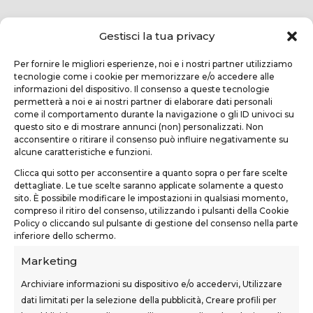
Gestisci la tua privacy
Per fornire le migliori esperienze, noi e i nostri partner utilizziamo
tecnologie come i cookie per memorizzare e/o accedere alle
informazioni del dispositivo. Il consenso a queste tecnologie
permetterà a noi e ai nostri partner di elaborare dati personali
come il comportamento durante la navigazione o gli ID univoci su
questo sito e di mostrare annunci (non) personalizzati. Non
TEKNOFORM SRL
acconsentire o ritirare il consenso può influire negativamente su
alcune caratteristiche e funzioni.
Via Usciana, 132
Clicca qui sotto per acconsentire a quanto sopra o per fare scelte
Castelfranco di Sotto (PI)
dettagliate. Le tue scelte saranno applicate solamente a questo
sito. È possibile modificare le impostazioni in qualsiasi momento,
teknoform@teknoform.it
compreso il ritiro del consenso, utilizzando i pulsanti della Cookie
Policy o cliccando sul pulsante di gestione del consenso nella parte
0571 1962649
inferiore dello schermo.
Marketing
Archiviare informazioni su dispositivo e/o accedervi, Utilizzare
dati limitati per la selezione della pubblicità, Creare profili per