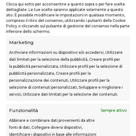
Clicca qui sotto per acconsentire a quanto sopra o per fare scelte
Castelfranco di Sotto (PI)
dettagliate. Le tue scelte saranno applicate solamente a questo
sito. È possibile modificare le impostazioni in qualsiasi momento,
teknoform@teknoform.it
compreso il ritiro del consenso, utilizzando i pulsanti della Cookie
Policy o cliccando sul pulsante di gestione del consenso nella parte
0571 1962649
inferiore dello schermo.
Marketing
Archiviare informazioni su dispositivo e/o accedervi, Utilizzare
dati limitati per la selezione della pubblicità, Creare profili per
la pubblicità personalizzata, Utilizzare profili per la selezione di
SEDI CORSI
pubblicità personalizzata, Creare profili per la
Sovigliana – Vinci
personalizzazione dei contenuti, Utilizzare profili per la
Via F.lli Cairoli, 12
selezione di contenuti personalizzati, Sviluppare e migliorare i
servizi, Utilizzare dati limitati per la selezione dei contenuti.
Castelfranco di Sotto
Via Usciana, 132
Funzionalità
Sempre attivo
Abbinare e combinare dati provenienti da altre
fonti di dati, Collegare diversi dispositivi,
Teknoform srl – p.iva 05765060487 – Cap. Soc. euro
Identificare i dispositivi in base alle informazioni