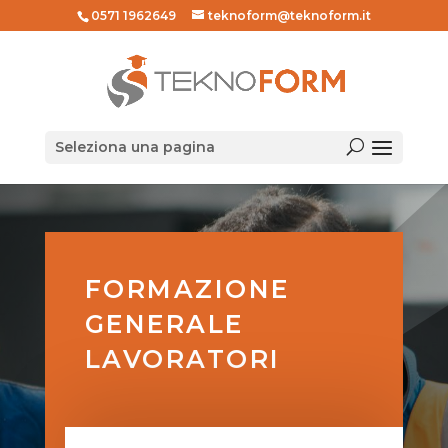
0571 1962649
teknoform@teknoform.it
Seleziona una pagina
FORMAZIONE
GENERALE
LAVORATORI