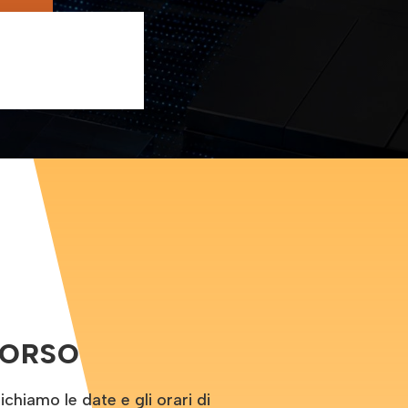
CORSO
hiamo le date e gli orari di