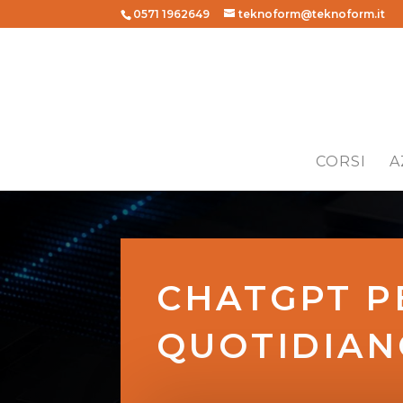
0571 1962649
teknoform@teknoform.it
CORSI
A
CHATGPT P
QUOTIDIAN