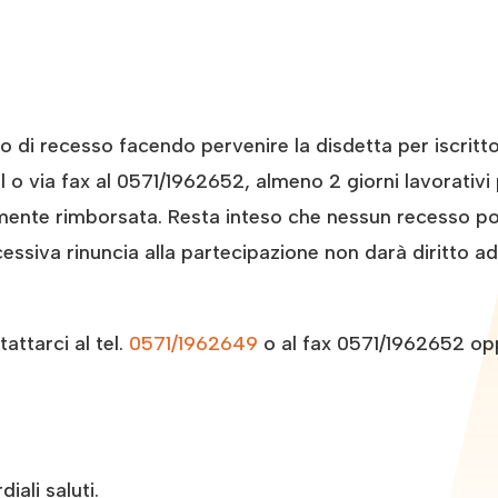
tto di recesso facendo pervenire la disdetta per iscri
o via fax al 0571/1962652, almeno 2 giorni lavorativi p
amente rimborsata. Resta inteso che nessun recesso pot
essiva rinuncia alla partecipazione non darà diritto a
ttarci al tel.
0571/1962649
o al fax 0571/1962652 op
iali saluti.