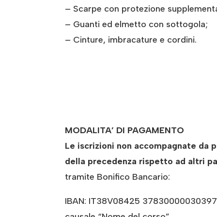
– Scarpe con protezione supplementar
– Guanti ed elmetto con sottogola;
– Cinture, imbracature e cordini.
MODALITA’ DI PAGAMENTO
Le iscrizioni non accompagnate da pa
della precedenza rispetto ad altri pa
tramite Bonifico Bancario:
IBAN: IT38V08425 37830000030397707
causale “Nome del corso”.