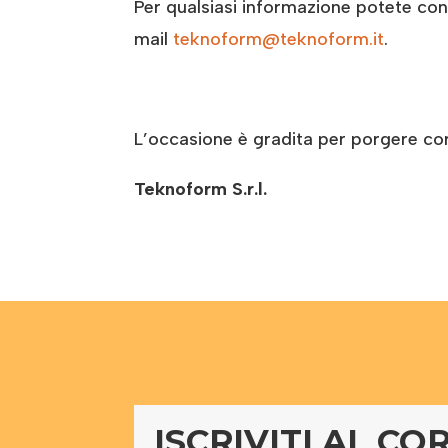
Per qualsiasi informazione potete conta
mail
teknoform@teknoform.it
.
L’occasione è gradita per porgere cord
Teknoform S.r.l.
ISCRIVITI AL CO