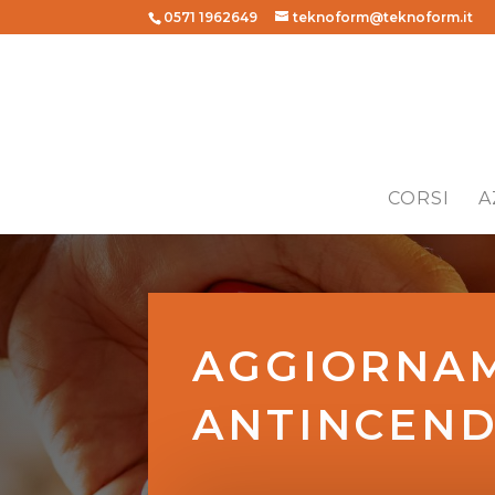
0571 1962649
teknoform@teknoform.it
CORSI
A
AGGIORNAM
ANTINCEND