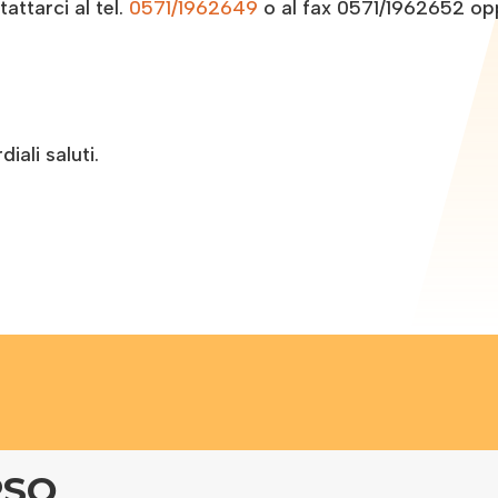
ttarci al tel.
0571/1962649
o al fax 0571/1962652 op
iali saluti.
RSO