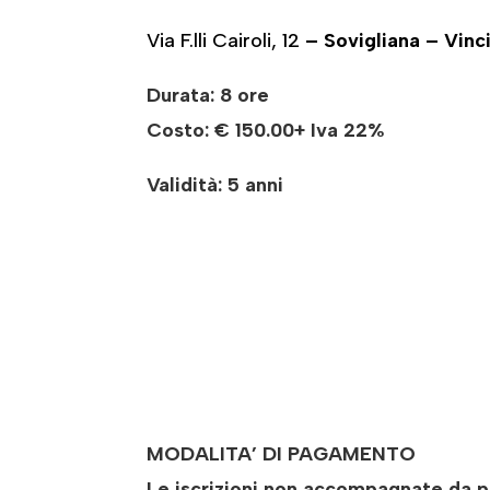
Via F.lli Cairoli, 12
– Sovigliana – Vinc
Durata: 8 ore
Costo:
€ 150.00+ Iva 22%
Validità: 5 anni
MODALITA’ DI PAGAMENTO
Le iscrizioni non accompagnate da pa