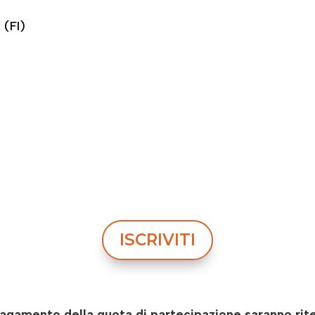
i
(FI)
ISCRIVITI
gamento della quota di partecipazione saranno ritenut