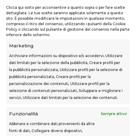
Clicca qui sotto per acconsentire a quanto sopra o per fare scelte
TEKNOFORM SRL
dettagliate. Le tue scelte saranno applicate solamente a questo
sito. È possibile modificare le impostazioni in qualsiasi momento,
Via Usciana, 132
compreso il ritiro del consenso, utilizzando i pulsanti della Cookie
Castelfranco di Sotto (PI)
Policy o cliccando sul pulsante di gestione del consenso nella parte
inferiore dello schermo.
teknoform@teknoform.it
Marketing
0571 1962649
Archiviare informazioni su dispositivo e/o accedervi, Utilizzare
dati limitati per la selezione della pubblicità, Creare profili per
la pubblicità personalizzata, Utilizzare profili per la selezione di
pubblicità personalizzata, Creare profili per la
personalizzazione dei contenuti, Utilizzare profili per la
SEDI CORSI
selezione di contenuti personalizzati, Sviluppare e migliorare i
Sovigliana – Vinci
servizi, Utilizzare dati limitati per la selezione dei contenuti.
Via F.lli Cairoli, 12
Funzionalità
Sempre attivo
Castelfranco di Sotto
Via Usciana, 132
Abbinare e combinare dati provenienti da altre
fonti di dati, Collegare diversi dispositivi,