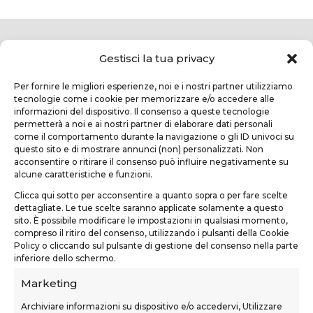
Gestisci la tua privacy
Per fornire le migliori esperienze, noi e i nostri partner utilizziamo
tecnologie come i cookie per memorizzare e/o accedere alle
informazioni del dispositivo. Il consenso a queste tecnologie
permetterà a noi e ai nostri partner di elaborare dati personali
come il comportamento durante la navigazione o gli ID univoci su
questo sito e di mostrare annunci (non) personalizzati. Non
TEKNOFORM SRL
acconsentire o ritirare il consenso può influire negativamente su
alcune caratteristiche e funzioni.
Via Usciana, 132
Clicca qui sotto per acconsentire a quanto sopra o per fare scelte
Castelfranco di Sotto (PI)
dettagliate. Le tue scelte saranno applicate solamente a questo
sito. È possibile modificare le impostazioni in qualsiasi momento,
teknoform@teknoform.it
compreso il ritiro del consenso, utilizzando i pulsanti della Cookie
Policy o cliccando sul pulsante di gestione del consenso nella parte
0571 1962649
inferiore dello schermo.
Marketing
Archiviare informazioni su dispositivo e/o accedervi, Utilizzare