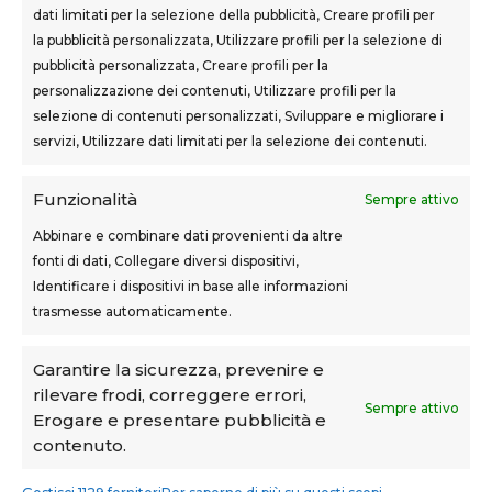
dati limitati per la selezione della pubblicità, Creare profili per
la pubblicità personalizzata, Utilizzare profili per la selezione di
SEDI CORSI
pubblicità personalizzata, Creare profili per la
Sovigliana – Vinci
personalizzazione dei contenuti, Utilizzare profili per la
Via F.lli Cairoli, 12
selezione di contenuti personalizzati, Sviluppare e migliorare i
servizi, Utilizzare dati limitati per la selezione dei contenuti.
Castelfranco di Sotto
Via Usciana, 132
Funzionalità
Sempre attivo
Abbinare e combinare dati provenienti da altre
fonti di dati, Collegare diversi dispositivi,
Teknoform srl – p.iva 05765060487 – Cap. Soc. euro
Identificare i dispositivi in base alle informazioni
10.000 – CCIAA Toscana Nord Ovest – n.isc. REA PI-
trasmesse automaticamente.
160087
Privacy Policy
–
Cookie Policy
–
Note Legali
Garantire la sicurezza, prevenire e
rilevare frodi, correggere errori,
Teknoform è Centro Formativo AiFOS (C.F.A.)
Sempre attivo
Erogare e presentare pubblicità e
contenuto.