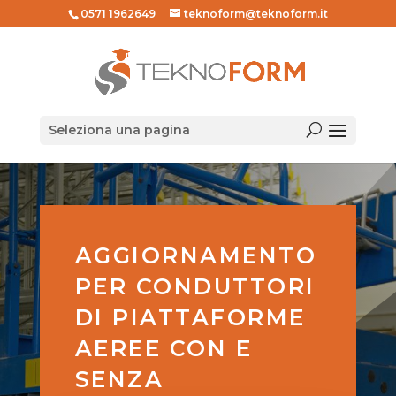
0571 1962649
teknoform@teknoform.it
Seleziona una pagina
AGGIORNAMENTO
PER CONDUTTORI
DI PIATTAFORME
AEREE CON E
SENZA