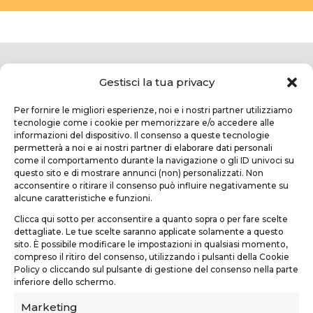
Gestisci la tua privacy
Per fornire le migliori esperienze, noi e i nostri partner utilizziamo
tecnologie come i cookie per memorizzare e/o accedere alle
informazioni del dispositivo. Il consenso a queste tecnologie
permetterà a noi e ai nostri partner di elaborare dati personali
come il comportamento durante la navigazione o gli ID univoci su
questo sito e di mostrare annunci (non) personalizzati. Non
TEKNOFORM SRL
acconsentire o ritirare il consenso può influire negativamente su
alcune caratteristiche e funzioni.
Via Usciana, 132
Clicca qui sotto per acconsentire a quanto sopra o per fare scelte
Castelfranco di Sotto (PI)
dettagliate. Le tue scelte saranno applicate solamente a questo
sito. È possibile modificare le impostazioni in qualsiasi momento,
teknoform@teknoform.it
compreso il ritiro del consenso, utilizzando i pulsanti della Cookie
Policy o cliccando sul pulsante di gestione del consenso nella parte
0571 1962649
inferiore dello schermo.
Marketing