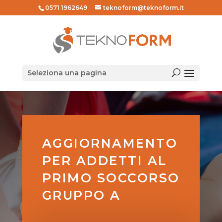
0571 1962649
teknoform@teknoform.it
Seleziona una pagina
AGGIORNAMENTO
PER ADDETTI AL
PRIMO SOCCORSO
GRUPPO A