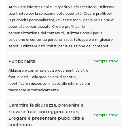
Archiviare informazioni su dispositivo e/o accedervi, Utilizzare
dati limitati per la selezione della pubblicità, Creare profili per
la pubblicità personalizzata, Utilizzare profili per la selezione di
SEDI CORSI
pubblicità personalizzata, Creare profili per la
Sovigliana – Vinci
personalizzazione dei contenuti, Utilizzare profili per la
Via F.lli Cairoli, 12
selezione di contenuti personalizzati, Sviluppare e migliorare i
servizi, Utilizzare dati limitati per la selezione dei contenuti.
Castelfranco di Sotto
Via Usciana, 132
Funzionalità
Sempre attivo
Abbinare e combinare dati provenienti da altre
fonti di dati, Collegare diversi dispositivi,
Teknoform srl – p.iva 05765060487 – Cap. Soc. euro
Identificare i dispositivi in base alle informazioni
10.000 – CCIAA Toscana Nord Ovest – n.isc. REA PI-
trasmesse automaticamente.
160087
Privacy Policy
–
Cookie Policy
–
Note Legali
Garantire la sicurezza, prevenire e
rilevare frodi, correggere errori,
Teknoform è Centro Formativo AiFOS (C.F.A.)
Sempre attivo
Erogare e presentare pubblicità e
contenuto.