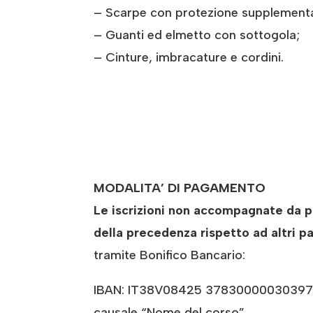
– Scarpe con protezione supplementar
– Guanti ed elmetto con sottogola;
– Cinture, imbracature e cordini.
MODALITA’ DI PAGAMENTO
Le iscrizioni non accompagnate da pa
della precedenza rispetto ad altri pa
tramite Bonifico Bancario:
IBAN: IT38V08425 37830000030397707
causale “Nome del corso”.