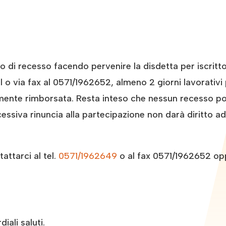
tto di recesso facendo pervenire la disdetta per iscri
o via fax al 0571/1962652, almeno 2 giorni lavorativi p
amente rimborsata. Resta inteso che nessun recesso pot
essiva rinuncia alla partecipazione non darà diritto a
ttarci al tel.
0571/1962649
o al fax 0571/1962652 op
iali saluti.