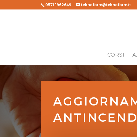
0571 1962649
teknoform@teknoform.it
CORSI
A
AGGIORNAM
ANTINCEND