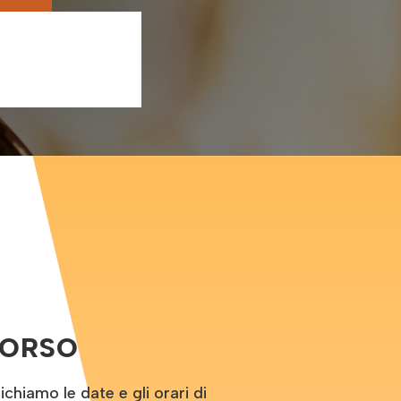
CORSO
hiamo le date e gli orari di