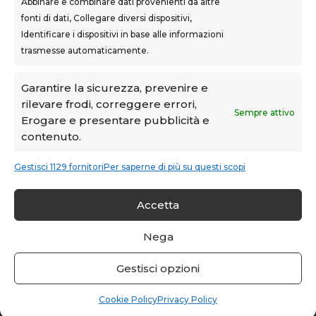
Abbinare e combinare dati provenienti da altre
fonti di dati, Collegare diversi dispositivi,
Teknoform srl – p.iva 05765060487 – Cap. Soc. euro
Identificare i dispositivi in base alle informazioni
10.000 – CCIAA Toscana Nord Ovest – n.isc. REA PI-
trasmesse automaticamente.
160087
Privacy Policy
–
Cookie Policy
–
Note Legali
Garantire la sicurezza, prevenire e
rilevare frodi, correggere errori,
Teknoform è Centro Formativo AiFOS (C.F.A.)
Sempre attivo
Erogare e presentare pubblicità e
contenuto.
Gestisci 1129 fornitori
Per saperne di più su questi scopi
Accetta
Condividi su:
Nega
Facebook
WhatsApp
LinkedIn
Email
Telegram
Copy
Gestisci opzioni
Link
Cookie Policy
Privacy Policy