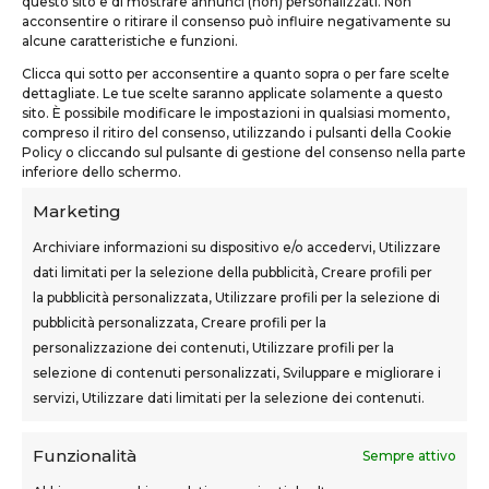
questo sito e di mostrare annunci (non) personalizzati. Non
TEKNOFORM SRL
acconsentire o ritirare il consenso può influire negativamente su
alcune caratteristiche e funzioni.
Via Usciana, 132
Clicca qui sotto per acconsentire a quanto sopra o per fare scelte
Castelfranco di Sotto (PI)
dettagliate. Le tue scelte saranno applicate solamente a questo
sito. È possibile modificare le impostazioni in qualsiasi momento,
teknoform@teknoform.it
compreso il ritiro del consenso, utilizzando i pulsanti della Cookie
Policy o cliccando sul pulsante di gestione del consenso nella parte
0571 1962649
inferiore dello schermo.
Marketing
Archiviare informazioni su dispositivo e/o accedervi, Utilizzare
dati limitati per la selezione della pubblicità, Creare profili per
la pubblicità personalizzata, Utilizzare profili per la selezione di
SEDI CORSI
pubblicità personalizzata, Creare profili per la
Sovigliana – Vinci
personalizzazione dei contenuti, Utilizzare profili per la
Via F.lli Cairoli, 12
selezione di contenuti personalizzati, Sviluppare e migliorare i
servizi, Utilizzare dati limitati per la selezione dei contenuti.
Castelfranco di Sotto
Via Usciana, 132
Funzionalità
Sempre attivo